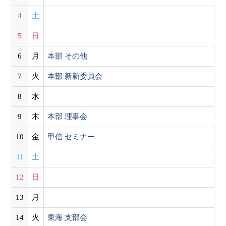
4
土
5
日
6
月
本部 その他
7
火
本部 新新委員会
8
水
9
木
本部 理事会
10
金
甲信 セミナー
11
土
12
日
13
月
14
火
東海 支部会