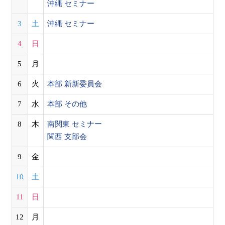
沖縄 セミナー
3
土
沖縄 セミナー
4
日
5
月
6
火
本部 新新委員会
7
水
本部 その他
8
木
南関東 セミナー
関西 支部会
9
金
10
土
11
日
12
月