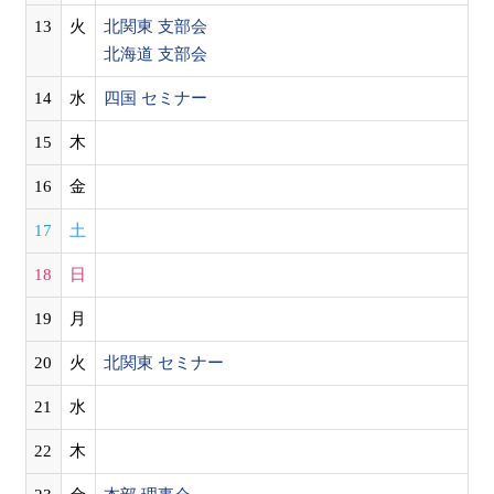
13
火
北関東 支部会
北海道 支部会
14
水
四国 セミナー
15
木
16
金
17
土
18
日
19
月
20
火
北関東 セミナー
21
水
22
木