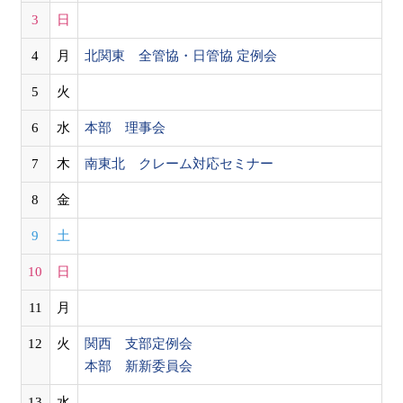
3
日
4
月
北関東 全管協・日管協 定例会
5
火
6
水
本部 理事会
7
木
南東北 クレーム対応セミナー
8
金
9
土
10
日
11
月
12
火
関西 支部定例会
本部 新新委員会
13
水