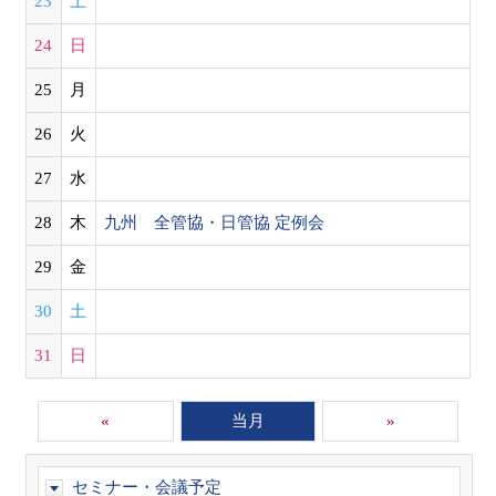
23
土
24
日
25
月
26
火
27
水
28
木
九州 全管協・日管協 定例会
29
金
30
土
31
日
«
当月
»
セミナー・会議予定