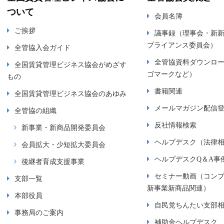
ついて
会員名簿
ご挨拶
議事録（理事会・新
プライアンス委員会）
全管協入会ガイド
全管協資料ダウンロ
全国賃貸管理ビジネス協会がめざす
ゴマークなど）
もの
書籍関連
全国賃貸管理ビジネス協会のあゆみ
メールマガジン配信
全管協の組織
反社情報検索
新事業・新商品開発委員会
ヘルプデスク（法律
会員拡大・少短拡大委員会
ヘルプデスクQ＆A事
後継者育成支援事業
セミナー動画（コン
支部一覧
新事業新商品関連）
本部役員
自民党ちんたい支部
事務局のご案内
補助金ヘルプデスク