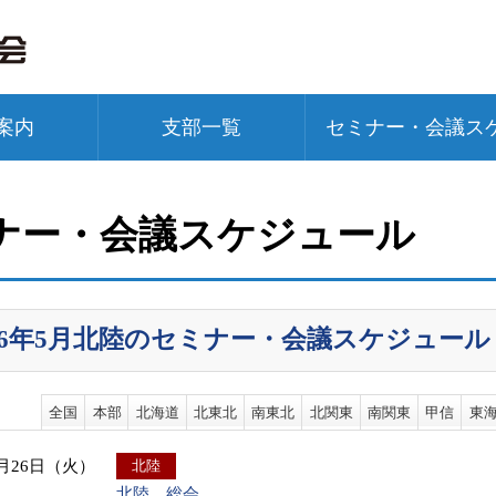
案内
支部一覧
セミナー・会議ス
ナー・会議スケジュール
026年5月北陸のセミナー・会議スケジュール
全国
本部
北海道
北東北
南東北
北関東
南関東
甲信
東
5月26日（火）
北陸
北陸 総会