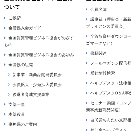
ついて
会員名簿
ご挨拶
議事録（理事会・新
プライアンス委員会）
全管協入会ガイド
全管協資料ダウンロ
全国賃貸管理ビジネス協会がめざす
ゴマークなど）
もの
書籍関連
全国賃貸管理ビジネス協会のあゆみ
メールマガジン配信
全管協の組織
反社情報検索
新事業・新商品開発委員会
ヘルプデスク（法律
会員拡大・少短拡大委員会
ヘルプデスクQ＆A事
後継者育成支援事業
セミナー動画（コン
支部一覧
新事業新商品関連）
本部役員
自民党ちんたい支部
事務局のご案内
補助金ヘルプデスク