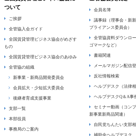
ついて
会員名簿
ご挨拶
議事録（理事会・新
プライアンス委員会）
全管協入会ガイド
全管協資料ダウンロ
全国賃貸管理ビジネス協会がめざす
ゴマークなど）
もの
書籍関連
全国賃貸管理ビジネス協会のあゆみ
メールマガジン配信
全管協の組織
反社情報検索
新事業・新商品開発委員会
ヘルプデスク（法律
会員拡大・少短拡大委員会
ヘルプデスクQ＆A事
後継者育成支援事業
セミナー動画（コン
支部一覧
新事業新商品関連）
本部役員
自民党ちんたい支部
事務局のご案内
補助金ヘルプデスク