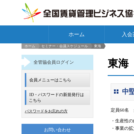
ホーム
入会
ホーム
セミナー・会議スケジュール
東海
>
東海
全管協会員ログイン
会員メニューはこちら
中
ID・パスワードの新規発行は
こちら
定員60名
パスワードをお忘れの方
・生産性の
・事業の拡
お問い合わせ