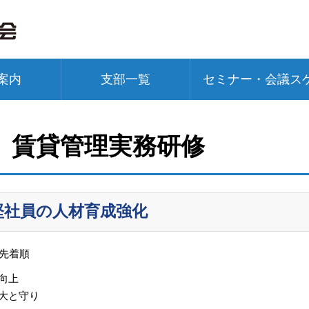
案内
支部一覧
セミナー・会議ス
 賃貸管理実務研修
堅社員の人材育成強化
 先着順
向上
大と守り