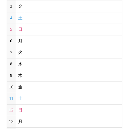
3
金
4
土
5
日
6
月
7
火
8
水
9
木
10
金
11
土
12
日
13
月