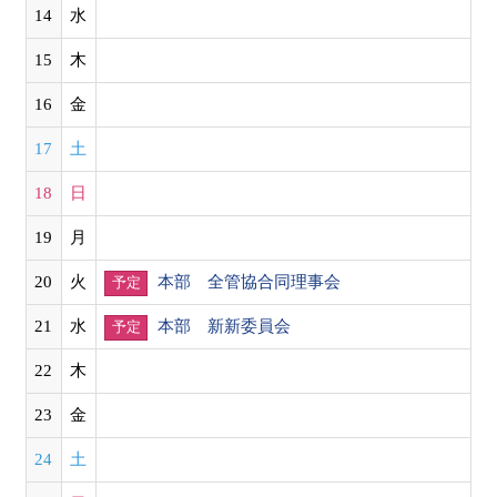
14
水
15
木
16
金
17
土
18
日
19
月
20
火
本部 全管協合同理事会
予定
21
水
本部 新新委員会
予定
22
木
23
金
24
土