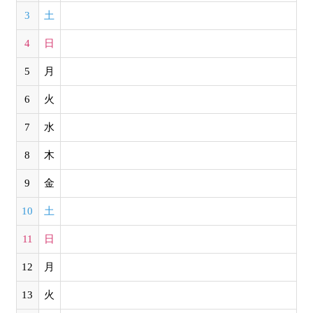
3
土
4
日
5
月
6
火
7
水
8
木
9
金
10
土
11
日
12
月
13
火