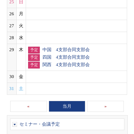
25
日
26
月
27
火
28
水
29
木
中国 4支部合同支部会
予定
四国 4支部合同支部会
予定
関西 4支部合同支部会
予定
30
金
31
土
«
当月
»
セミナー・会議予定