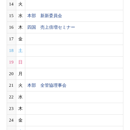
14
火
15
水
本部 新新委員会
16
木
四国 売上倍増セミナー
17
金
18
土
19
日
20
月
21
火
本部 全管協理事会
22
水
23
木
24
金