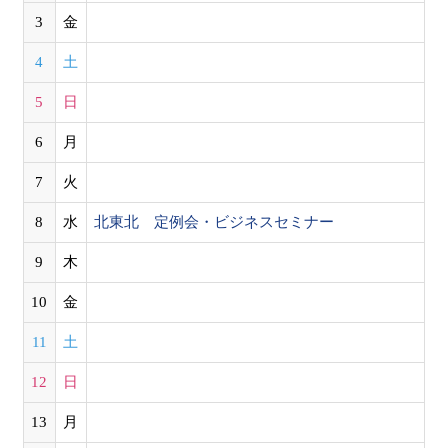
3
金
4
土
5
日
6
月
7
火
8
水
北東北 定例会・ビジネスセミナー
9
木
10
金
11
土
12
日
13
月