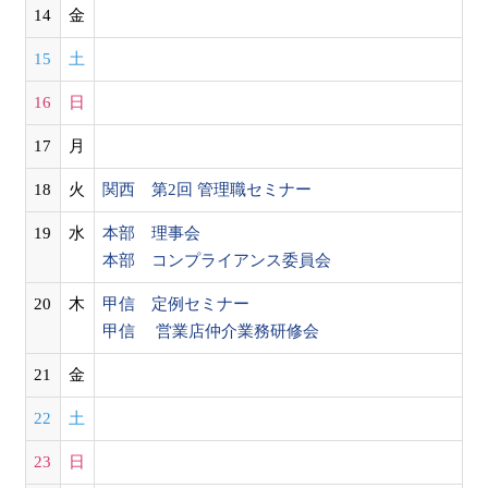
14
金
15
土
16
日
17
月
18
火
関西 第2回 管理職セミナー
19
水
本部 理事会
本部 コンプライアンス委員会
20
木
甲信 定例セミナー
甲信 営業店仲介業務研修会
21
金
22
土
23
日