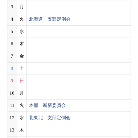
3
月
4
火
北海道 支部定例会
5
水
6
木
7
金
8
土
9
日
10
月
11
火
本部 新新委員会
12
水
北東北 支部定例会
13
木