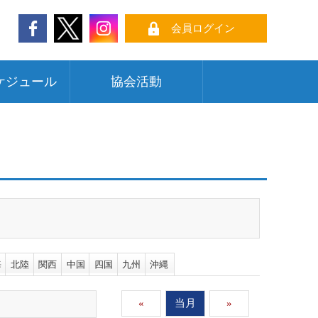
会員ログイン
ケジュール
協会活動
海
北陸
関西
中国
四国
九州
沖縄
«
当月
»