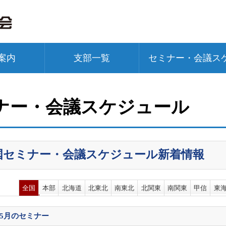
案内
支部一覧
セミナー・会議ス
ナー・会議スケジュール
国セミナー・会議スケジュール新着情報
全国
本部
北海道
北東北
南東北
北関東
南関東
甲信
東
05月
のセミナー