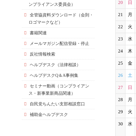
20
日
ンプライアンス委員会）
21
月
全管協資料ダウンロード（会則・
ロゴマークなど）
22
火
書籍関連
23
水
メールマガジン配信登録・停止
24
木
反社情報検索
25
金
ヘルプデスク（法律相談）
ヘルプデスクQ＆A事例集
26
土
セミナー動画（コンプライアン
27
日
ス・新事業新商品関連）
28
月
自民党ちんたい支部相談窓口
29
火
補助金ヘルプデスク
30
水