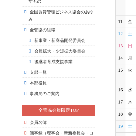
すもの
全国賃貸管理ビジネス協会のあゆ
み
11
金
全管協の組織
12
土
新事業・新商品開発委員会
13
日
会員拡大・少短拡大委員会
14
月
後継者育成支援事業
15
火
支部一覧
本部役員
16
水
事務局のご案内
17
木
全管協会員限定TOP
18
金
会員名簿
19
土
議事録（理事会・新新委員会・コ