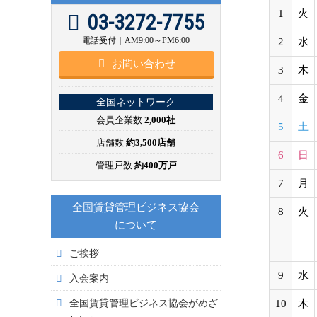
1
火
03-3272-7755
電話受付｜AM9:00～PM6:00
2
水
お問い合わせ
3
木
4
金
全国ネットワーク
会員企業数
2,000社
5
土
店舗数
約3,500店舗
6
日
管理戸数
約400万戸
7
月
全国賃貸管理ビジネス協会
8
火
について
ご挨拶
9
水
入会案内
全国賃貸管理ビジネス協会がめざ
10
木