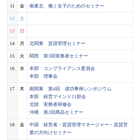
11
金
南東北 働く女子のためのセミナー
12
土
13
日
14
月
北関東 賃貸管理セミナー
15
火
関西 第3回実務者セミナー
16
水
本部 コンプライアンス委員会
本部 理事会
17
木
南関東 第4回 成功事例シンポジウム
本部 経営マインド21部会
北陸 実務者研修会
沖縄 第2回商品セミナー
18
金
中国 経営者・賃貸管理マネージャー・賃貸営
業の方向けセミナー