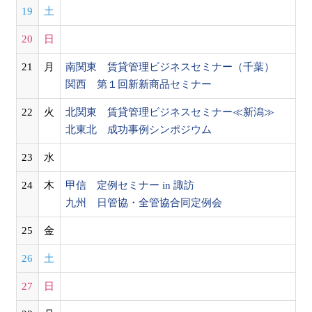
19
土
20
日
21
月
南関東 賃貸管理ビジネスセミナー（千葉）
関西 第１回新新商品セミナー
22
火
北関東 賃貸管理ビジネスセミナー≪新潟≫
北東北 成功事例シンポジウム
23
水
24
木
甲信 定例セミナー in 諏訪
九州 日管協・全管協合同定例会
25
金
26
土
27
日