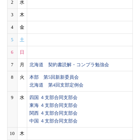
2
水
3
木
4
金
5
土
6
日
7
月
北海道 契約書読解・コンプラ勉強会
8
火
本部 第5回新新委員会
北海道 第4回支部定例会
9
水
四国 ４支部合同支部会
東海 ４支部合同支部会
関西 ４支部合同支部会
中国 ４支部合同支部会
10
木