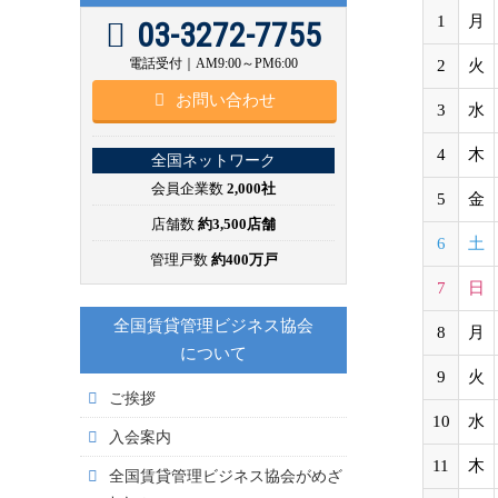
1
月
03-3272-7755
電話受付｜AM9:00～PM6:00
2
火
お問い合わせ
3
水
4
木
全国ネットワーク
会員企業数
2,000社
5
金
店舗数
約3,500店舗
6
土
管理戸数
約400万戸
7
日
全国賃貸管理ビジネス協会
8
月
について
9
火
ご挨拶
10
水
入会案内
11
木
全国賃貸管理ビジネス協会がめざ