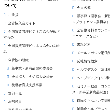
ついて
会員名簿
ご挨拶
議事録（理事会・新
ンプライアンス委員会）
全管協入会ガイド
全管協資料ダウンロ
全国賃貸管理ビジネス協会がめざ
ロゴマークなど）
すもの
書籍関連
全国賃貸管理ビジネス協会のあゆ
み
メールマガジン配信
全管協の組織
反社情報検索
新事業・新商品開発委員会
ヘルプデスク（法律
会員拡大・少短拡大委員会
ヘルプデスクQ＆A事
後継者育成支援事業
セミナー動画（コン
ス・新事業新商品関連）
支部一覧
自民党ちんたい支部
本部役員
補助金ヘルプデスク
事務局のご案内