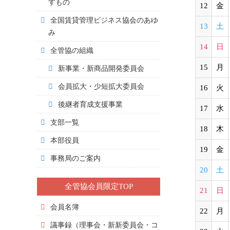
すもの
12
金
全国賃貸管理ビジネス協会のあゆ
13
土
み
14
日
全管協の組織
15
月
新事業・新商品開発委員会
会員拡大・少短拡大委員会
16
火
後継者育成支援事業
17
水
支部一覧
18
木
本部役員
19
金
事務局のご案内
20
土
全管協会員限定TOP
21
日
会員名簿
22
月
議事録（理事会・新新委員会・コ