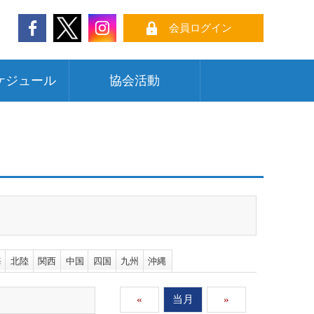
会員ログイン
ケジュール
協会活動
海
北陸
関西
中国
四国
九州
沖縄
«
当月
»