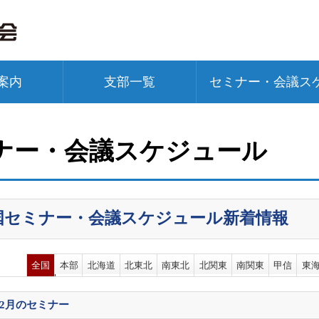
案内
支部一覧
セミナー・会議ス
ナー・会議スケジュール
国セミナー・会議スケジュール新着情報
全国
本部
北海道
北東北
南東北
北関東
南関東
甲信
東
02月
のセミナー