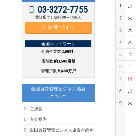
1
月
03-3272-7755
電話受付｜AM9:00～PM6:00
2
火
お問い合わせ
3
水
4
木
全国ネットワーク
会員企業数
2,000社
5
金
店舗数
約3,500店舗
6
土
管理戸数
約400万戸
7
日
全国賃貸管理ビジネス協会
8
月
について
9
火
ご挨拶
入会案内
全国賃貸管理ビジネス協会がめざ