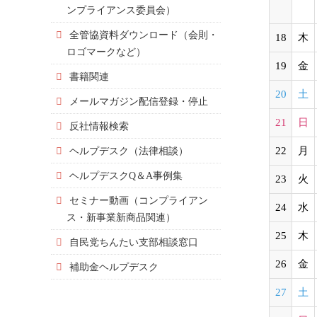
ンプライアンス委員会）
全管協資料ダウンロード（会則・
18
木
ロゴマークなど）
19
金
書籍関連
20
土
メールマガジン配信登録・停止
21
日
反社情報検索
ヘルプデスク（法律相談）
22
月
ヘルプデスクQ＆A事例集
23
火
セミナー動画（コンプライアン
24
水
ス・新事業新商品関連）
25
木
自民党ちんたい支部相談窓口
26
金
補助金ヘルプデスク
27
土