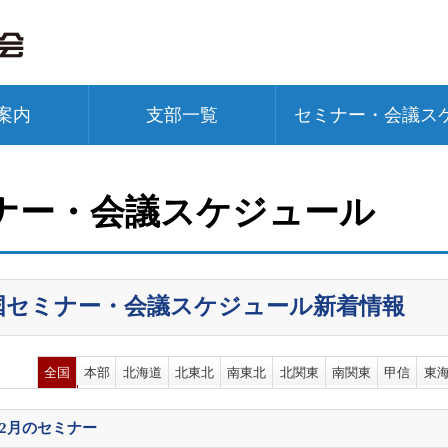
案内
支部一覧
セミナー・会議ス
ナー・会議スケジュール
国セミナー・会議スケジュール新着情報
全国
本部
北海道
北東北
南東北
北関東
南関東
甲信
東
12月
のセミナー