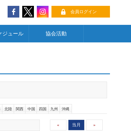
会員ログイン
ケジュール
協会活動
海
北陸
関西
中国
四国
九州
沖縄
«
当月
»