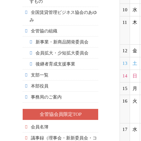
すもの
10
水
全国賃貸管理ビジネス協会のあゆ
み
11
木
全管協の組織
新事業・新商品開発委員会
12
金
会員拡大・少短拡大委員会
13
土
後継者育成支援事業
支部一覧
14
日
本部役員
15
月
事務局のご案内
16
火
全管協会員限定TOP
会員名簿
17
水
議事録（理事会・新新委員会・コ