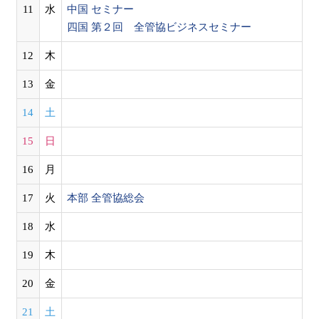
11
水
中国 セミナー
四国 第２回 全管協ビジネスセミナー
12
木
13
金
14
土
15
日
16
月
17
火
本部 全管協総会
18
水
19
木
20
金
21
土