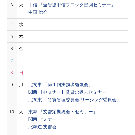
3
火
甲信 「全管協甲信ブロック定例セミナー」
中国 総会
4
水
5
木
6
金
7
土
8
日
9
月
北関東 「第１回実務者勉強会」
関西 【セミナー】賃貸の鉄人セミナー
北関東 「賃貸管理委員会/リーシング委員会」
10
火
東海 「支部定期総会・セミナー」
関西 セミナー
北海道 支部会