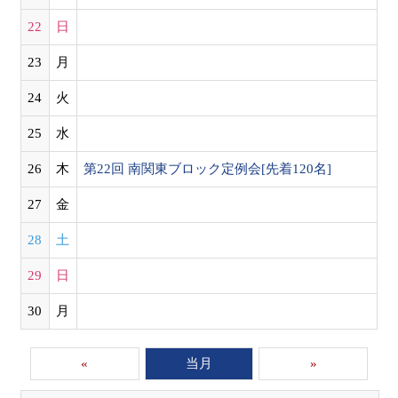
22
日
23
月
24
火
25
水
26
木
第22回 南関東ブロック定例会[先着120名]
27
金
28
土
29
日
30
月
«
当月
»