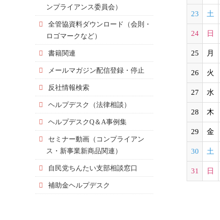
ンプライアンス委員会）
23
土
全管協資料ダウンロード（会則・
24
日
ロゴマークなど）
書籍関連
25
月
メールマガジン配信登録・停止
26
火
反社情報検索
27
水
ヘルプデスク（法律相談）
28
木
ヘルプデスクQ＆A事例集
29
金
セミナー動画（コンプライアン
ス・新事業新商品関連）
30
土
自民党ちんたい支部相談窓口
31
日
補助金ヘルプデスク