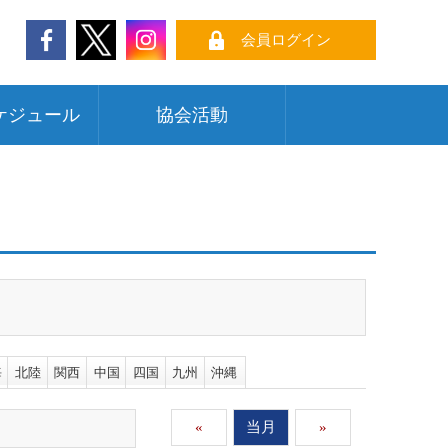
会員ログイン
ケジュール
協会活動
海
北陸
関西
中国
四国
九州
沖縄
«
当月
»