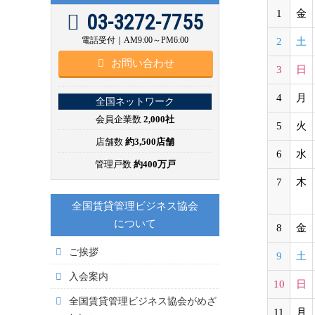
1
金
03-3272-7755
電話受付｜AM9:00～PM6:00
2
土
お問い合わせ
3
日
4
月
全国ネットワーク
会員企業数
2,000社
5
火
店舗数
約3,500店舗
6
水
管理戸数
約400万戸
7
木
全国賃貸管理ビジネス協会
について
8
金
ご挨拶
9
土
入会案内
10
日
全国賃貸管理ビジネス協会がめざ
11
月