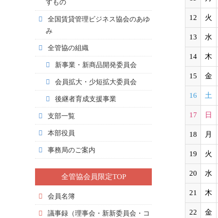
すもの
12
火
全国賃貸管理ビジネス協会のあゆ
み
13
水
全管協の組織
14
木
新事業・新商品開発委員会
15
金
会員拡大・少短拡大委員会
16
土
後継者育成支援事業
17
日
支部一覧
本部役員
18
月
事務局のご案内
19
火
20
水
全管協会員限定TOP
21
木
会員名簿
22
金
議事録（理事会・新新委員会・コ