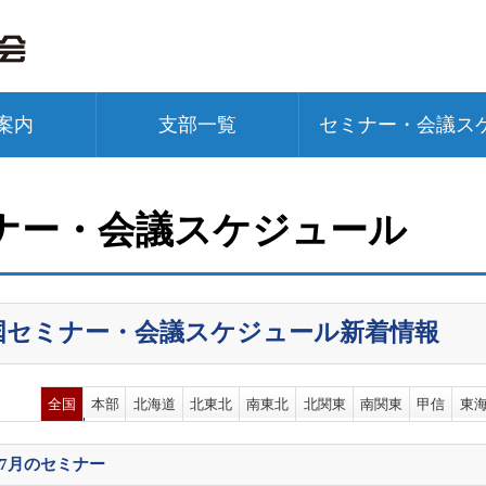
案内
支部一覧
セミナー・会議ス
ナー・会議スケジュール
国セミナー・会議スケジュール新着情報
全国
本部
北海道
北東北
南東北
北関東
南関東
甲信
東
07月
のセミナー