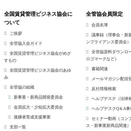
全国賃貸管理ビジネス協会に
全管協会員限定
ついて
会員名簿
ご挨拶
議事録（理事会・新
ンプライアンス委員会）
全管協入会ガイド
全管協資料ダウンロ
全国賃貸管理ビジネス協会がめざ
ロゴマークなど）
すもの
書籍関連
全国賃貸管理ビジネス協会のあゆ
み
メールマガジン配信
全管協の組織
反社情報検索
新事業・新商品開発委員会
ヘルプデスク（法律
会員拡大・少短拡大委員会
ヘルプデスクQ＆A事
後継者育成支援事業
セミナー動画（コン
ス・新事業新商品関連）
支部一覧